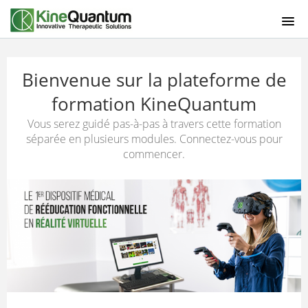
PAGE D'ACCUEIL
Bienvenue sur la plateforme de
CONNEXION
formation KineQuantum
Vous serez guidé pas-à-pas à travers cette formation
séparée en plusieurs modules. Connectez-vous pour
commencer.